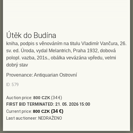
Útěk do Budína
kniha, podpis s věnováním na titulu Vladimír Vančura, 26.
sv. ed. Úroda, vydal Melantrich, Praha 1932, dobová
polopl. vazba, 201s., obálka vevázána vpředu, velmi
dobrý stav
Provenance: Antiquarian Ostrovní
ID: 579
Auction price:
800 CZK
(34 €)
FIRST BID TERMINATED:
21. 05. 2026 15:00
(34 €)
Current price:
800 CZK
Last auctioneer: NEDRAŽENO