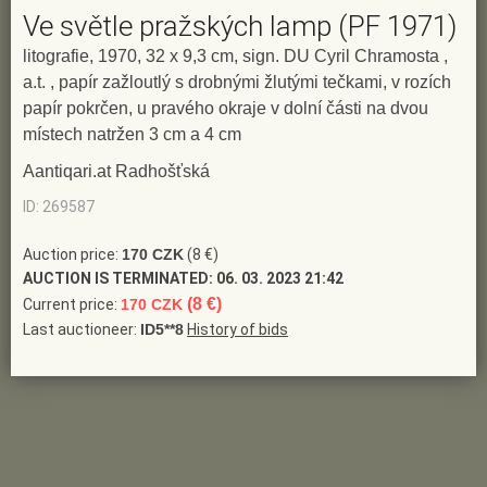
Ve světle pražských lamp (PF 1971)
litografie, 1970, 32 x 9,3 cm, sign. DU Cyril Chramosta ,
a.t. , papír zažloutlý s drobnými žlutými tečkami, v rozích
papír pokrčen, u pravého okraje v dolní části na dvou
místech natržen 3 cm a 4 cm
Aantiqari.at Radhošťská
ID: 269587
Auction price:
170 CZK
(8 €)
AUCTION IS TERMINATED:
06. 03. 2023 21:42
(8 €)
Current price:
170 CZK
Last auctioneer:
ID5**8
History of bids