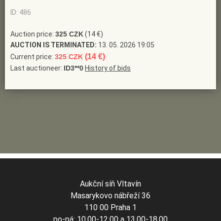
ID: 486
Auction price:
325 CZK
(14 €)
AUCTION IS TERMINATED:
13. 05. 2026 19:05
(14 €)
Current price:
325 CZK
Last auctioneer:
ID3**0
History of bids
Aukční síň Vltavín
Masarykovo nábřeží 36
110 00 Praha 1
po-pá: 10.00-12.00 a 13.00-18.00