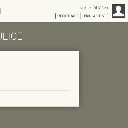
Nejste přihlášen
ní
REGISTRACE
PŘIHLÁSIT SE
ULICE
HOŠŤSKÁ