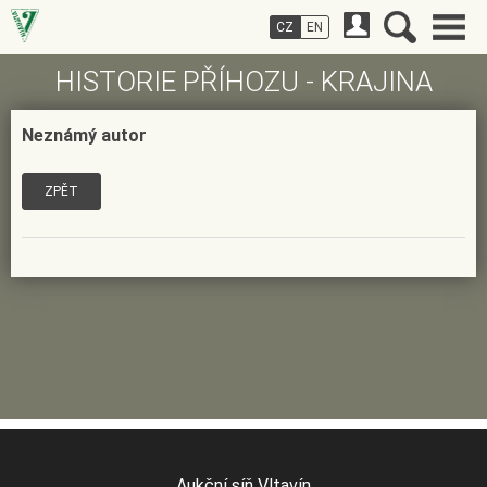
CZ
EN
HISTORIE PŘÍHOZU - KRAJINA
Neznámý autor
ZPĚT
Aukční síň Vltavín