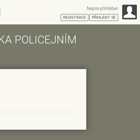
Nejste přihlášen
ní
REGISTRACE
PŘIHLÁSIT SE
ÍKA POLICEJNÍM
HOŠŤSKÁ