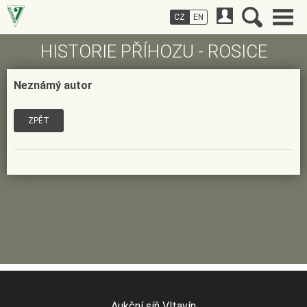
CZ
EN
HISTORIE PŘÍHOZU - ROSICE
Neznámý autor
ZPĚT
Aukční síň Vltavín