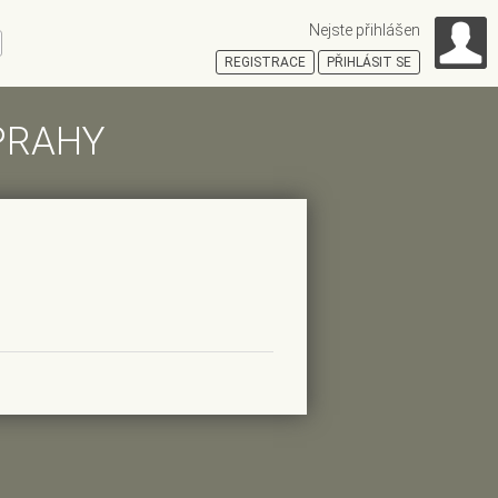
Nejste přihlášen
ní
REGISTRACE
PŘIHLÁSIT SE
PRAHY
HOŠŤSKÁ