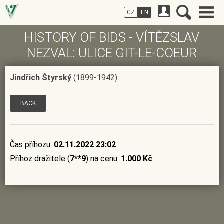
CZ
EN
HISTORY OF BIDS - VÍTĚZSLAV
NEZVAL: ULICE GIT-LE-COEUR
Jindřich Štyrský
(1899-1942)
BACK
Čas příhozu:
02.11.2022 23:02
Příhoz dražitele (
7**9
) na cenu:
1.000 Kč