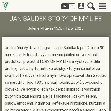
CZ
EN
JAN SAUDEK STORY OF MY LIFE
Galerie Vltavín 15.5. - 12.6. 2025
Jedinečná výstava serigrafií Jana Saudka k příležitosti 90.
narozenin. K tomuto významnému jubileu se veřejnosti
představil projekt STORY OF MY LIFE a vystavená díla
prolínají všechny tematické okruhy, kterými se autor za
svůj život zabýval a které nyní nově zpracoval. Jan Saudek
se narodil v roce 1935 a prožil několik životů obyčejného
člověka. Ve svých dílech tak čerpá inspiraci z vlastních
životních zkušeností, ale i z fascinace lidským tělem,
osudy, emocemi, intimitou. Reflektuje historické, kulturní a
politické vlivy. Využívá symbolických prvků a alegorií. Jeho