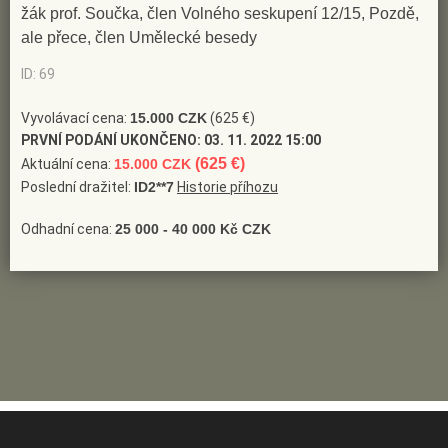
žák prof. Součka, člen Volného seskupení 12/15, Pozdě,
ale přece, člen Umělecké besedy
ID: 69
Vyvolávací cena:
15.000 CZK
(625 €)
PRVNÍ PODÁNÍ UKONČENO:
03. 11. 2022 15:00
(625 €)
Aktuální cena:
15.000 CZK
Poslední dražitel:
ID2**7
Historie příhozu
Odhadní cena:
25 000 - 40 000 Kč CZK