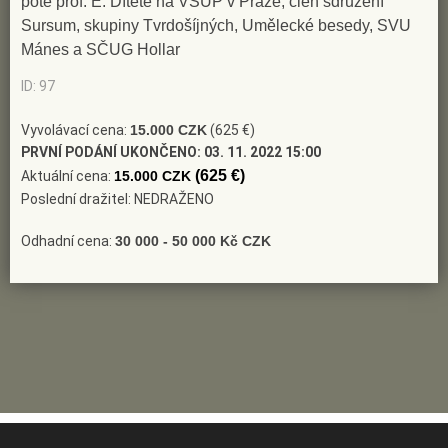
poté prof. E. Dítěte na VŠUP v Praze, člen sdružení
Sursum, skupiny Tvrdošíjných, Umělecké besedy, SVU
Mánes a SČUG Hollar
ID: 97
Vyvolávací cena:
15.000 CZK
(625 €)
PRVNÍ PODÁNÍ UKONČENO:
03. 11. 2022 15:00
(625 €)
Aktuální cena:
15.000 CZK
Poslední dražitel: NEDRAŽENO
Odhadní cena:
30 000 - 50 000 Kč CZK