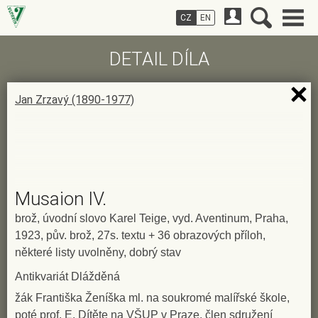
CZ
EN
DETAIL DÍLA
Jan Zrzavý (1890-1977)
Musaion IV.
brož, úvodní slovo Karel Teige, vyd. Aventinum, Praha,
1923, pův. brož, 27s. textu + 36 obrazových příloh,
některé listy uvolněny, dobrý stav
Antikvariát Dlážděná
žák Františka Ženíška ml. na soukromé malířské škole,
poté prof. E. Dítěte na VŠUP v Praze, člen sdružení