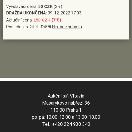
výtvarných umělců)
(Slovník českých a slovenských
Vyvolávací cena:
50 CZK
(3 €)
výtvarných umělců 1950 - 2003, Výtvarné centrum Chagall
DRAŽBA UKONČENA:
09. 12. 2022 17:03
Ostrava 2003)
(7 €)
Aktuální cena:
150 CZK
Poslední dražitel:
ID4**9
Historie příhozu
Aukční síň Vltavín
Masarykovo nábřeží 36
110 00 Praha 1
po-pá: 10.00-12.00 a 13.00-18.00
Tel.: +420 224 930 340