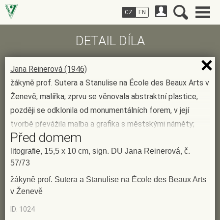
CZ
EN
DETAIL DÍLA
Jana Reinerová (1946)
žákyně prof. Sutera a Stanulise na École des Beaux Arts v
Ženevě; malířka; zprvu se věnovala abstraktní plastice,
později se odklonila od monumentálních forem, v její
tvorbě převážila malba a grafika s městskými náměty;
Před domem
zajímá ji architektura, genius loci jednotlivých měst, která
zachycuje (Praha, Paříž, Vídeň, Ženeva, Salcburk,
litografie, 15,5 x 10 cm, sign. DU Jana Reinerová, č.
57/73
Vodňany); sepětí architektury a jihočeské přírody ji
obohatilo o krajinářské zkušenosti; vedle městských
žákyně prof. Sutera a Stanulise na École des Beaux Arts
v Ženevě
motivů nachází často inspiraci v hudbě; byla zastoupena
na kolektivních výstavách (např. 1988 - Salon pražských
ID: 1024