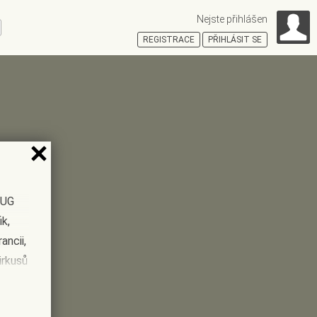
Nejste přihlášen
ní
REGISTRACE
PŘIHLÁSIT SE
HOŠŤSKÁ
ČUG
ik,
ancii,
irkusů