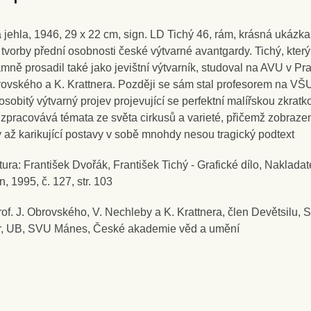
dněním života, lidské existence; poetistické teorie a Seuratův
us již v roce 1931 ovlivnila např. díla Clown v manéži a Artista s tal
 jehla, 1946, 29 x 22 cm, sign. LD Tichý 46, rám, krásná ukázka
 náměty představovalo prostředí kaváren, dění na ulicích, periferi
 tvorby přední osobnosti české výtvarné avantgardy. Tichý, který
maloval imaginativní portréty, zátiší; věnoval se ilustraci, kresbě
mně prosadil také jako jevištní výtvarník, studoval na AVU v Pr
afii, kresby uveřejňoval časopisecky; příležitostně od 20. let
rovského a K. Krattnera. Později se sám stal profesorem na VŠ
oval šperky ze stříbra a měděného plechu; zabýval se plakátovo
osobitý výtvarný projev projevující se perfektní malířskou zkratk
 zpracovává témata ze světa cirkusů a varieté, přičemž zobraze
ovou tvorbou, scénografií; přední představitel avantgardního u
 až karikující postavy v sobě mnohdy nesou tragický podtext
et 20. století; profesor VŠUP v Praze (1945 - 1951); v 50. letech
oval knihy a bibliofilské tisky, vytvářel drobné grafické práce (po
tura: František Dvořák, František Tichý - Grafické dílo, Nakladat
ris), spolupracoval s filmem; zastoupen ve sbírkách NG, UPM, GH
n, 1995, č. 127, str. 103
v Praze, MG v Brně, SNG v Bratislavě, GMU v Roudnici nad Lab
rof. J. Obrovského, V. Nechleby a K. Krattnera, člen Devětsilu
 Havlíčkově Brodě, Západočeské galerie v Plzni, AJG v Hluboké
r, UB, SVU Mánes, České akademie věd a umění
ou, GVU v Ostravě, MU v Olomouci, OG v Liberci, Severočeské gal
ěřicích, GBR v Lounech aj.
(Slovník českých a slovenských výtva
ů 1950 - 2006, Výtvarné centrum Chagall Ostrava 2006)