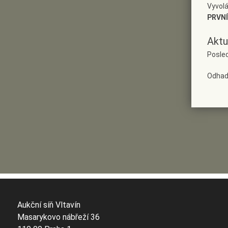
Vyvolá
PRVNÍ
Aktu
Posle
Odhad
Aukční síň Vltavín
Masarykovo nábřeží 36