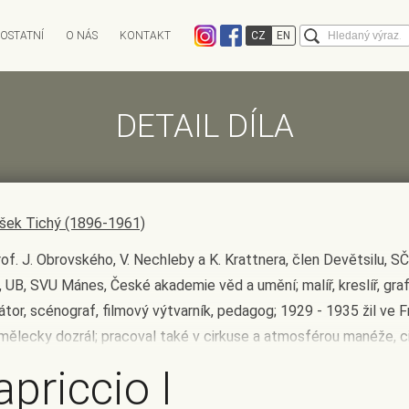
Vyhledává
OSTATNÍ
O NÁS
KONTAKT
CZ
EN
EXPEDICE
CHARITATIVNÍ AUKCE
DĚNÁ
ANTIKVARIÁT OSTROVNÍ
AUKCE INFO
ANTIQARI.AT RAD
DETAIL DÍLA
Kalendář aukcí
ky
Výsledky aukcí
Limitní lístek
Historie aukcí
FAQ - Často kladené otázky
išek Tichý (1896-1961)
rof. J. Obrovského, V. Nechleby a K. Krattnera, člen Devětsilu, S
, UB, SVU Mánes, České akademie věd a umění; malíř, kreslíř, graf
rátor, scénograf, filmový výtvarník, pedagog; 1929 - 1935 žil ve Fr
mělecky dozrál; pracoval také v cirkuse a atmosférou manéže, c
sty byl ovlivněn na celý život, v malbě a grafice používal motiv
apriccio I
ce, který nebyl jen zobrazením artistického výkonu, ale také