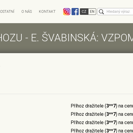
Vyhledává
OSTATNÍ
O NÁS
KONTAKT
CZ
EN
EXPEDICE
CHARITATIVNÍ AUKCE
HOZU - E. ŠVABINSKÁ: VZPO
DĚNÁ
ANTIKVARIÁT OSTROVNÍ
AUKCE INFO
ANTIQARI.AT RAD
ky
Kalendář aukcí
Výsledky aukcí
Limitní lístek
Historie aukcí
)
FAQ - Často kladené otázky
Příhoz dražitele (
3**7
) na cen
Příhoz dražitele (
3**7
) na cen
Příhoz dražitele (
3**7
) na cen
Příhoz dražitele (
3**7
) na cen