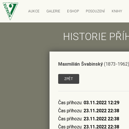
AUKCE
GALERIE
E-SHOP
POSOUZENÍ
KNIHY
Předplatné katalogu
SÁLOVÉ AUKCE
RESTAUROVÁNÍ
ON-LINE AUKCE
HISTORIE PŘÍ
NAKLADATELSTVÍ
ANTIKVARIÁT DLÁŽ
Jak dražit
Dražební vyhláška
eAukce České a světové grafi
Současná česká grafika
Maxmilián Švabinský
(1873-1962
ZPĚT
Čas příhozu:
03.11.2022 12:29
Čas příhozu:
23.11.2022 22:38
Čas příhozu:
23.11.2022 22:38
Čas příhozu:
23.11.2022 22:38