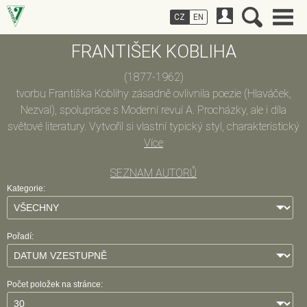
CZ
EN
FRANTIŠEK KOBLIHA
(1877-1962)
tvorbu Františka Koblihy zásadně ovlivnila poezie (Hlaváček,
Nezval), spolupráce s Moderní revuí A. Procházky, ale i díla
světové literatury. Vytvořil si vlastní typický styl, charakteristický
snovými a melancholickými vizemi.
Více
SEZNAM AUTORŮ
Kategorie:
Pořadí:
Počet položek na stránce: