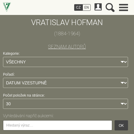
CZ
EN
VRATISLAV HOFMAN
(1884-1964)
SEZNAM AUTORŮ
Kategorie:
Pořadí:
Počet položek na stránce:
Vyhledávání napříč aukcemi:
OK