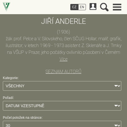
CZ
EN
JIŘÍ ANDERLE
(1936)
žák prof. Pelce a V. Silovského, člen SČUG Hollar; malíř, grafik,
ilustrátor; v letech 1969 - 1973 asistent Z. Sklenáře a J. Trnky
na VŠUP v Praze; jeho počátky ovlivnilo působení v Černém
divadle J. Srnce (1961 - 1969), od r. 1966 patří k předním
Více
reprezentantům české grafiky v zahraničí; v desítkách
SEZNAM AUTORŮ
grafických a obrazových cyklů vytvořil jedno z nejnaléhavějších
Kategorie:
a nejpůsobivějších podobenství současného člověka v jeho
kontextech mytologických, historických, sociologických (Bez
kůže, 1965 - 1967; Perspektivy, 1970 - 1973; Hry, 1974 - 1975;
Pořadí:
Portrét v čase, 1978 - 1979, Zápisníky, 1980 - 1982;
Apokalyptická genetika, 1982 - 1983; Commedia dell' arte,
1985); významný je rovněž cyklus obrazů, kreseb a grafik Iluze
Počet položek na stránce:
a realita (1980 - 1982), využívající dobové fotografie; zúčastnil