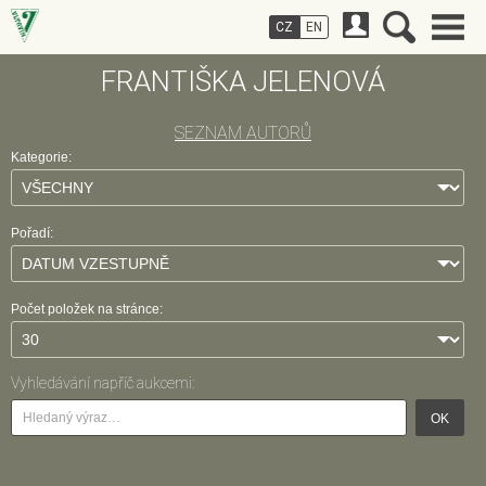
CZ
EN
FRANTIŠKA JELENOVÁ
SEZNAM AUTORŮ
Kategorie:
Pořadí:
Počet položek na stránce:
Vyhledávání napříč aukcemi:
OK