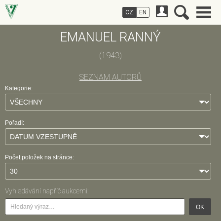
CZ
EN
EMANUEL RANNÝ
(1943)
SEZNAM AUTORŮ
Kategorie:
Pořadí:
Počet položek na stránce:
Vyhledávání napříč aukcemi:
OK