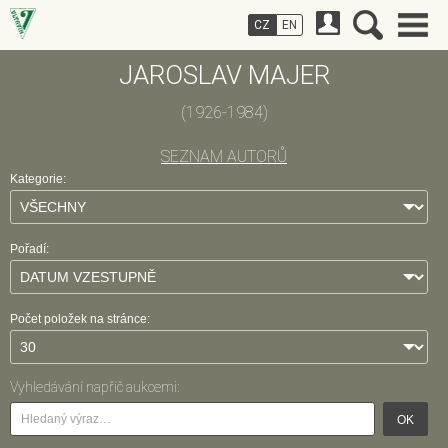
CZ
EN
JAROSLAV MAJER
(1926-1984)
SEZNAM AUTORŮ
Kategorie:
Pořadí:
Počet položek na stránce:
Vyhledávání napříč aukcemi:
OK