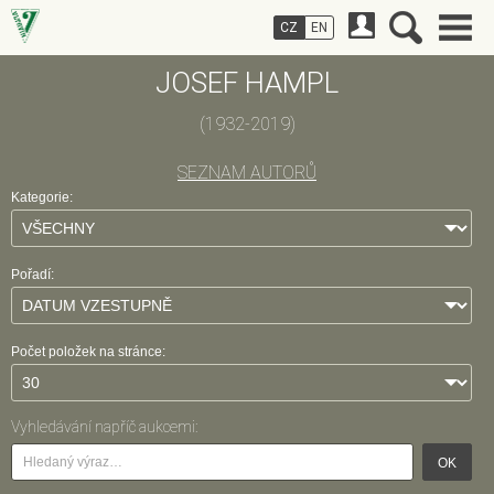
CZ
EN
JOSEF HAMPL
(1932-2019)
SEZNAM AUTORŮ
Kategorie:
Pořadí:
Počet položek na stránce:
Vyhledávání napříč aukcemi:
OK