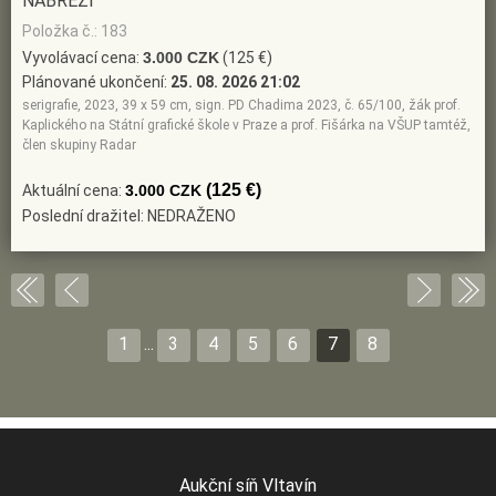
NÁBŘEŽÍ
Položka č.: 183
Vyvolávací cena:
3.000 CZK
(125 €)
Plánované ukončení:
25. 08. 2026 21:02
serigrafie, 2023, 39 x 59 cm, sign. PD Chadima 2023, č. 65/100, žák prof.
Kaplického na Státní grafické škole v Praze a prof. Fišárka na VŠUP tamtéž,
člen skupiny Radar
(125 €)
Aktuální cena:
3.000 CZK
Poslední dražitel: NEDRAŽENO
1
...
3
4
5
6
7
8
Aukční síň Vltavín