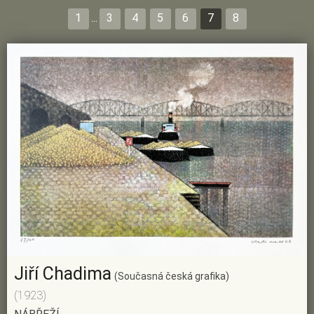
1
...
3
4
5
6
7
8
Jiří Chadima
(Současná česká grafika)
(1923)