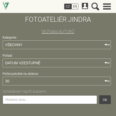
CZ
EN
FOTOATELIÉR JINDRA
SEZNAM AUTORŮ
Kategorie:
Pořadí:
Počet položek na stránce:
Vyhledávání napříč aukcemi:
OK