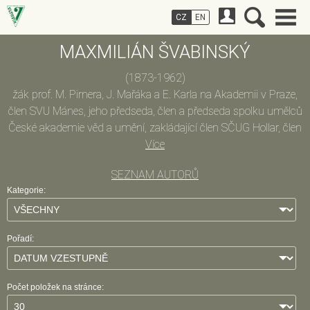
CZ
EN
MAXMILIÁN ŠVABINSKÝ
(1873-1962)
žák prof. M. Pirnera, J. Mařáka a E. Karla na Akademii v Praze,
člen SVU Mánes, jeho předseda, člen a předseda spolku umělců
České akademie věd a umění, zakládající člen SČUG Hollar, člen
Société Nationale des Beaux Arts v Paříži, čestný člen JUV v
Více
Praze a KVU Aleš v Brně; malíř, kreslíř, grafik, pedagog; 1910
SEZNAM AUTORŮ
jmenován řádným profesorem Akademie umění v Praze na
Kategorie:
speciální škole pro grafické umění a malířství; jako profesor
působil na AVU v Praze (1910-1939), vedoucí grafické
speciálky (1910-1928), rektor (1916-1920, 1924-1926, 1933-
Pořadí:
1935), vedoucí figurálního malířského oddělení (1926-1939);
zabýval se komorní i monumentální malbou, převažovaly
figurální náměty a portréty (z rodinného prostředí i
Počet položek na stránce:
významných osobností veřejného a uměleckého života),