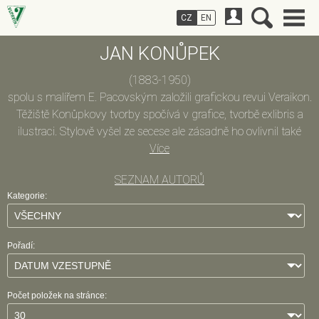
CZ
EN
JAN KONŮPEK
(1883-1950)
spolu s malířem E. Pacovským založili grafickou revui Veraikon.
Těžiště Konůpkovy tvorby spočívá v grafice, tvorbě exlibris a
ilustraci. Stylově vyšel ze secese ale zásadně ho ovlivnil také
expresionismus a kubismus. Duchovní zázemí nacházel v
Více
mystice a vizionářství, inspiroval se klasickou a symbolistní
SEZNAM AUTORŮ
literaturou.
Kategorie:
Pořadí:
Počet položek na stránce: