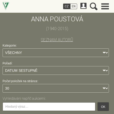
CZ
EN
ANNA POUSTOVÁ
(1940-2015)
SEZNAM AUTORŮ
Kategorie:
Pořadí:
Počet položek na stránce:
Vyhledávání napříč aukcemi:
OK