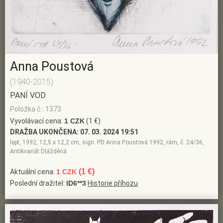
Anna Poustová
(1940-2015)
PANÍ VOD
Položka č.: 1373
Vyvolávací cena:
1 CZK
(1 €)
DRAŽBA UKONČENA:
07. 03. 2024 19:51
lept, 1992, 12,5 x 12,2 cm, sign. PD Anna Poustová 1992, rám, č. 24/36,
Antikvariát Dlážděná
(1 €)
Aktuální cena:
1 CZK
Poslední dražitel:
ID6**3
Historie příhozu