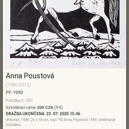
Anna Poustová
(1940-2015)
PF 1990
Položka č.: 201
Vyvolávací cena:
200 CZK
(9 €)
DRAŽBA UKONČENA:
23. 07. 2025 15:46
dřevořez, 1989, 26 x 18 cm, sign. PD Anna Poustová 1989, Antikvariát
Dlážděná