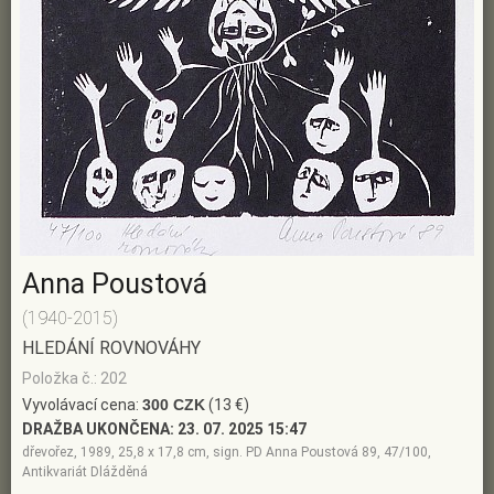
Anna Poustová
(1940-2015)
HLEDÁNÍ ROVNOVÁHY
Položka č.: 202
Vyvolávací cena:
300 CZK
(13 €)
DRAŽBA UKONČENA:
23. 07. 2025 15:47
dřevořez, 1989, 25,8 x 17,8 cm, sign. PD Anna Poustová 89, 47/100,
Antikvariát Dlážděná