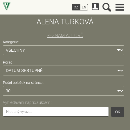
CZ
EN
ALENA TURKOVÁ
SEZNAM AUTORŮ
Kategorie:
Pořadí:
Počet položek na stránce:
Vyhledávání napříč aukcemi:
OK