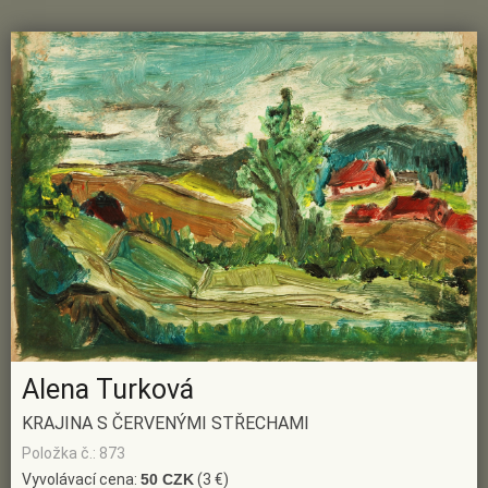
Alena Turková
KRAJINA S ČERVENÝMI STŘECHAMI
Položka č.: 873
Vyvolávací cena:
50 CZK
(3 €)