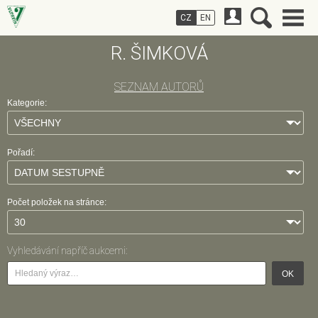
CZ
EN
R. ŠIMKOVÁ
SEZNAM AUTORŮ
Kategorie:
Pořadí:
Počet položek na stránce:
Vyhledávání napříč aukcemi:
OK