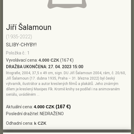
Jiří Šalamoun
(1935-2022)
SLIBY-CHYBY!
Položka č.: 1
Vyvolávací cena:
4.000 CZK
(167 €)
DRAŽBA UKONČENA:
27. 04. 2023 15:00
litografie, 2004, 37,5 x 49 cm, sign. DU Jiří Šalamoun 2004, rám, č. 20/60,
Jiří Šalamoun (17. dubna 1935, Praha – 31. března 2022) byl český
výtvarník, ilustrátor a autor kreslených filmů a plakátů. Jeho známým
dílem je kreslený Maxipes Fík. Kromě knihy se podílel i na animovaném
seriálu, uváděném …
(167 €)
Aktuální cena:
4.000 CZK
Poslední dražitel: NEDRAŽENO
Odhadní cena:
k CZK