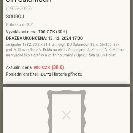
(1935-2022)
SOUBOJ
Položka č.: 391
Vyvolávací cena:
700 CZK
(30 €)
DRAŽBA UKONČENA:
13. 12. 2024 17:30
serigrafie, 1982, 30,3 x 21,1 cm, sign. DU Šalamoun 82, č. 66/100, žák
prof. V. Silovského a V. Pukla na AVU v Praze, prof. A. Kapra a G. K. Müllera
na Vysoké škole grafiky a knižního umění v Lipsku, člen SČUG Hollar
(38 €)
Aktuální cena:
900 CZK
Poslední dražitel:
ID1**2
Historie příhozu