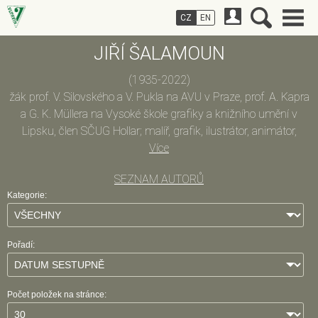
CZ
EN
JIŘÍ ŠALAMOUN
(1935-2022)
žák prof. V. Silovského a V. Pukla na AVU v Praze, prof. A. Kapra
a G. K. Müllera na Vysoké škole grafiky a knižního umění v
Lipsku, člen SČUG Hollar; malíř, grafik, ilustrátor, animátor,
pedagog; pracoval v Praze jako kreslíř, ilustrátor, knižní a
Více
časopisecký typograf, výtvarník animovaných filmů; 1990 -
SEZNAM AUTORŮ
2002 vedl ateliér, později katedru grafiky a ilustrace na VŠUP v
Kategorie:
Praze, docent, od 1992 profesor; 1990 - 1991, 2004 byl
profesorem na Letní Kokoschkově akademii v Salcburku, 1992
na Miami University Oxford New Carolina v USA; zabývá se
Pořadí:
kresbou, užitou, filmovou a volnou grafikou, malbou, knižní
ilustrací, animovanými filmy a návrhy kostýmů (pro Divadlo v
Ústí nad Labem k baletu A. P. Petrova Stvoření světa), typografií,
Počet položek na stránce:
plakátovou tvorbou (např. filmové plakáty Do zubů a do