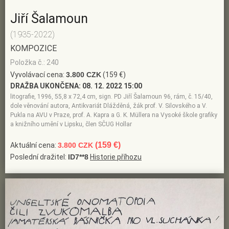
Jiří Šalamoun
(1935-2022)
KOMPOZICE
Položka č.: 240
Vyvolávací cena:
3.800 CZK
(159 €)
DRAŽBA UKONČENA:
08. 12. 2022 15:00
litografie, 1996, 55,8 x 72,4 cm, sign. PD Jiří Šalamoun 96, rám, č. 15/40,
dole věnování autora, Antikvariát Dlážděná, žák prof. V. Silovského a V.
Pukla na AVU v Praze, prof. A. Kapra a G. K. Müllera na Vysoké škole grafiky
a knižního umění v Lipsku, člen SČUG Hollar
(159 €)
Aktuální cena:
3.800 CZK
Poslední dražitel:
ID7**8
Historie příhozu