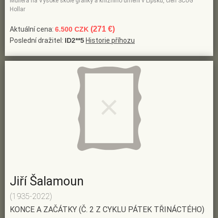
Müllera na Vysoké škole grafiky a knižního umění v Lipsku, člen SČUG
Hollar
(271 €)
Aktuální cena:
6.500 CZK
Poslední dražitel:
ID2**5
Historie příhozu
Jiří Šalamoun
(1935-2022)
KONCE A ZAČÁTKY (Č. 2 Z CYKLU PÁTEK TŘINÁCTÉHO)