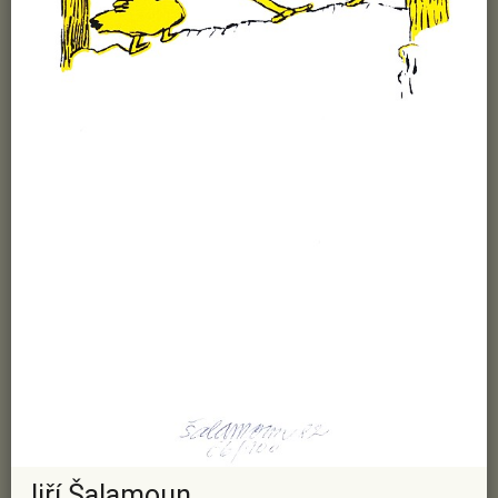
Jiří Šalamoun