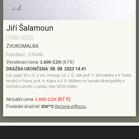
Jiří Šalamoun
(1935-2022)
ZVUKOMALBA
Položka č.: 276442
Vyvolávací cena:
1.600 CZK
(67 €)
DRAŽBA UKONČENA:
08. 08. 2023 14:41
tuš, papír, 30 x 21,2 cm, monogr. LD J. Š., žák prof. V. Silovského a V. Pukla
na AVU v Praze, prof. A. Kapra a G. K. Müllera na Vysoké škole grafiky a
knižního umění v Lipsku, člen SČUG Hollar
(67 €)
Aktuální cena:
1.600 CZK
Poslední dražitel:
ID6**2
Historie příhozu