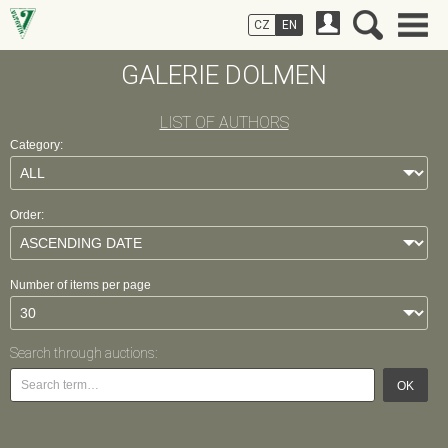
CZ
EN
GALERIE DOLMEN
LIST OF AUTHORS
Category:
Order:
Number of items per page
Search through auctions:
OK