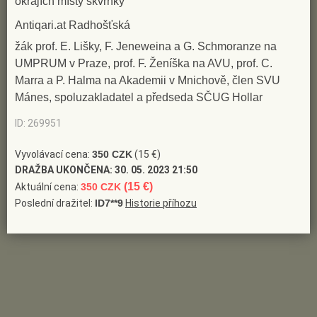
okrajích místy skvrnky
asistent pro všeobecné kreslení aktu na UMPRUM v
Antiqari.at Radhošťská
Praze; pravidelně navštěvoval Paříž a Londýn, kde 1913
spolupracoval s litografem J. Pennelem; pražské motivy
žák prof. E. Lišky, F. Jeneweina a G. Schmoranze na
UMPRUM v Praze, prof. F. Ženíška na AVU, prof. C.
se objevovaly v romanticky pojatých malbách i grafikách
Marra a P. Halma na Akademii v Mnichově, člen SVU
(monumentální obraz Hradčany, 1951); řadu námětů
Mánes, spoluzakladatel a předseda SČUG Hollar
načerpal také během svých četných zahraničních cest
ID: 269951
(Francie, Nizozemí, Anglie a Itálie); byl autorem mnoha
portrétů významných osobností (Jan Kubelík, Jaroslav
Vyvolávací cena:
350 CZK
(15 €)
Kocián, Auguste Rodin ad.); později převážila v jeho díle
DRAŽBA UKONČENA:
30. 05. 2023 21:50
především grafika (litografie, suchá jehla a akvatinta),
(15 €)
Aktuální cena:
350 CZK
Poslední dražitel:
ID7**9
Historie příhozu
všestranný talent však uplatnil i v několika plastikách a
bronzových plaketách (např. generál Pellé pro Válečné
muzeum v Paříži); vytvořil řadu novoročenek a exlibris,
věnoval se plakátové tvorbě, podílel se na instalacích
výstav; po celý život zůstal důsledným realistou; bratr
Jaromíra Strettiho-Zamponiho; zastoupen ve sbírkách NG