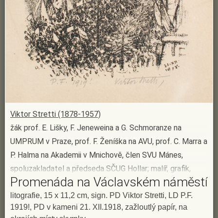
Viktor Stretti (1878-1957)
žák prof. E. Lišky, F. Jeneweina a G. Schmoranze na
UMPRUM v Praze, prof. F. Ženíška na AVU, prof. C. Marra a
P. Halma na Akademii v Mnichově, člen SVU Mánes,
spoluzakladatel a předseda SČUG Hollar; malíř, grafik,
Promenáda na Václavském náměstí
ilustrátor, pedagog; byl jedním z prvních českých grafiků,
kteří byli oceněni medailí na výstavě v Mnichově 1898 za
litografie, 15 x 11,2 cm, sign. PD Viktor Stretti, LD P.F.
1919!, PD v kameni 21. XII.1918, zažloutlý papír, na
soubor leptů; 1904-1906 pedagogicky působil jako