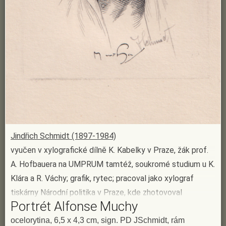
Jindřich Schmidt (1897-1984)
vyučen v xylografické dílně K. Kabelky v Praze, žák prof.
A. Hofbauera na UMPRUM tamtéž, soukromé studium u K.
Klára a R. Váchy; grafik, rytec; pracoval jako xylograf
tiskárny Národní politika v Praze, kde zhotovoval
Portrét Alfonse Muchy
dřevoryty pro knihtisk; od 1939 byl faktorem ryteckého a
galvanoplastického oddělení tiskárny Národní banky
ocelorytina, 6,5 x 4,3 cm, sign. PD JSchmidt, rám