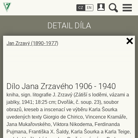
CZ
EN
DETAIL DÍLA
Jan Zrzavý (1890-1977)
Dílo Jana Zrzavého 1906 - 1940
kniha, sign. litografie J. Zrzavý (Zátiší s loděmi, vázami a
jablky, 1941; 18:25 cm; Dvořák, č. soup. 23), soubor
obrazů, kreseb a inscenací ve výběru Karla Šourka
uvedených texty Giorgio de Chirico, Vincence Kramáře,
Jana Mukařovského, Viktora Nikodema, Ferdinanda
Pujmana, Františka X. Šaldy, Karla Šourka a Karla Teige,