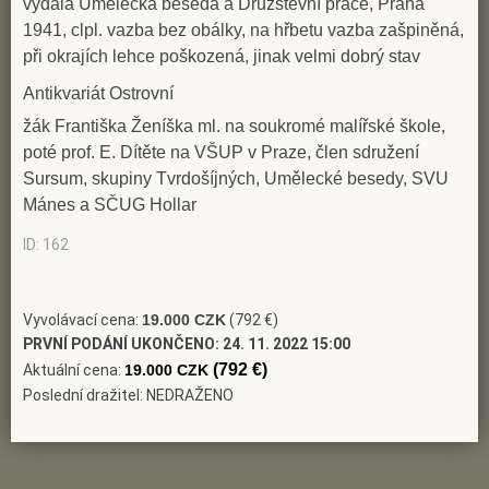
vydala Umělecká beseda a Družstevní práce, Praha
1941, clpl. vazba bez obálky, na hřbetu vazba zašpiněná,
při okrajích lehce poškozená, jinak velmi dobrý stav
Antikvariát Ostrovní
žák Františka Ženíška ml. na soukromé malířské škole,
poté prof. E. Dítěte na VŠUP v Praze, člen sdružení
Sursum, skupiny Tvrdošíjných, Umělecké besedy, SVU
Mánes a SČUG Hollar
ID: 162
Vyvolávací cena:
19.000 CZK
(792 €)
PRVNÍ PODÁNÍ UKONČENO:
24. 11. 2022 15:00
(792 €)
Aktuální cena:
19.000 CZK
Poslední dražitel: NEDRAŽENO