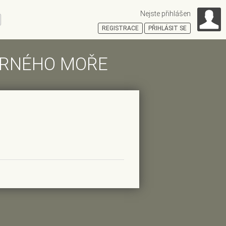
Nejste přihlášen
ní
REGISTRACE
PŘIHLÁSIT SE
ČERNÉHO MOŘE
HOŠŤSKÁ