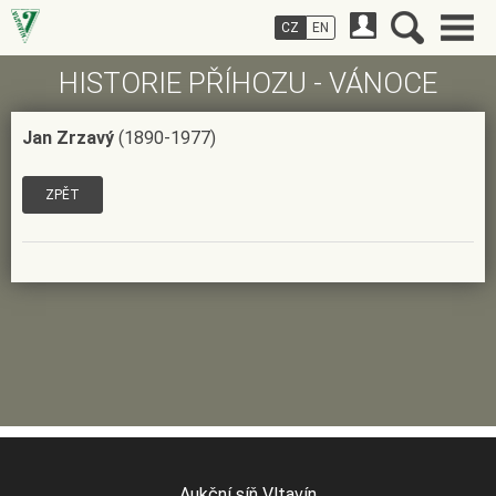
CZ
EN
HISTORIE PŘÍHOZU - VÁNOCE
Jan Zrzavý
(1890-1977)
ZPĚT
Aukční síň Vltavín