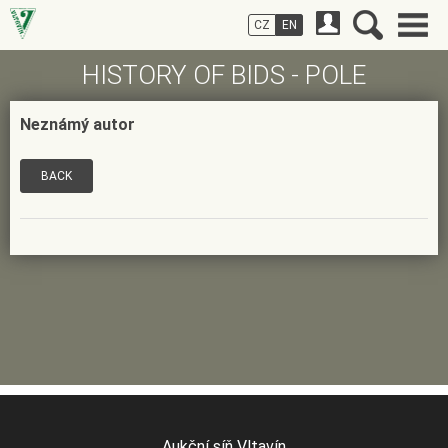
CZ
EN
HISTORY OF BIDS - POLE
Neznámý autor
BACK
Aukční síň Vltavín