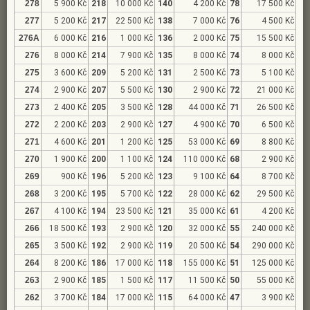
278
5 900 Kč
218
10 000 Kč
140
4 200 Kč
78
17 500 Kč
277
5 200 Kč
217
22 500 Kč
138
7 000 Kč
76
4 500 Kč
276A
6 000 Kč
216
1 000 Kč
136
2 000 Kč
75
15 500 Kč
276
8 000 Kč
214
7 900 Kč
135
8 000 Kč
74
8 000 Kč
275
3 600 Kč
209
5 200 Kč
131
2 500 Kč
73
5 100 Kč
274
2 900 Kč
207
5 500 Kč
130
2 900 Kč
72
21 000 Kč
273
2 400 Kč
205
3 500 Kč
128
44 000 Kč
71
26 500 Kč
272
2 200 Kč
203
2 900 Kč
127
4 900 Kč
70
6 500 Kč
271
4 600 Kč
201
1 200 Kč
125
53 000 Kč
69
8 800 Kč
270
1 900 Kč
200
1 100 Kč
124
110 000 Kč
68
2 900 Kč
269
900 Kč
196
5 200 Kč
123
9 100 Kč
64
8 700 Kč
268
3 200 Kč
195
5 700 Kč
122
28 000 Kč
62
29 500 Kč
267
4 100 Kč
194
23 500 Kč
121
35 000 Kč
61
4 200 Kč
266
18 500 Kč
193
2 900 Kč
120
32 000 Kč
55
240 000 Kč
265
3 500 Kč
192
2 900 Kč
119
20 500 Kč
54
290 000 Kč
264
8 200 Kč
186
17 000 Kč
118
155 000 Kč
51
125 000 Kč
263
2 900 Kč
185
1 500 Kč
117
11 500 Kč
50
55 000 Kč
262
3 700 Kč
184
17 000 Kč
115
64 000 Kč
47
3 900 Kč