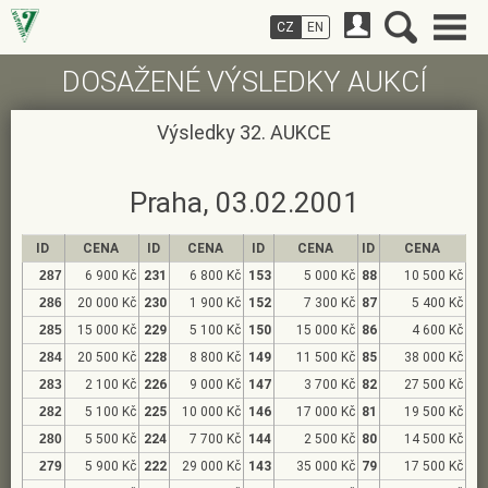
CZ
EN
DOSAŽENÉ VÝSLEDKY AUKCÍ
Výsledky 32. AUKCE
Praha, 03.02.2001
ID
CENA
ID
CENA
ID
CENA
ID
CENA
287
6 900 Kč
231
6 800 Kč
153
5 000 Kč
88
10 500 Kč
286
20 000 Kč
230
1 900 Kč
152
7 300 Kč
87
5 400 Kč
285
15 000 Kč
229
5 100 Kč
150
15 000 Kč
86
4 600 Kč
284
20 500 Kč
228
8 800 Kč
149
11 500 Kč
85
38 000 Kč
283
2 100 Kč
226
9 000 Kč
147
3 700 Kč
82
27 500 Kč
282
5 100 Kč
225
10 000 Kč
146
17 000 Kč
81
19 500 Kč
280
5 500 Kč
224
7 700 Kč
144
2 500 Kč
80
14 500 Kč
279
5 900 Kč
222
29 000 Kč
143
35 000 Kč
79
17 500 Kč