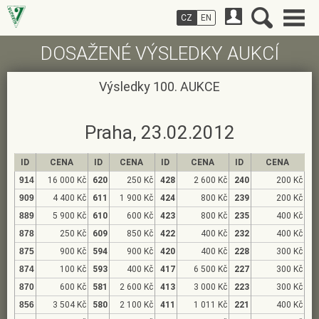
CZ
EN
DOSAŽENÉ VÝSLEDKY AUKCÍ
Výsledky 100. AUKCE
Praha, 23.02.2012
ID
CENA
ID
CENA
ID
CENA
ID
CENA
914
16 000 Kč
620
250 Kč
428
2 600 Kč
240
200 Kč
909
4 400 Kč
611
1 900 Kč
424
800 Kč
239
200 Kč
889
5 900 Kč
610
600 Kč
423
800 Kč
235
400 Kč
878
250 Kč
609
850 Kč
422
400 Kč
232
400 Kč
875
900 Kč
594
900 Kč
420
400 Kč
228
300 Kč
874
100 Kč
593
400 Kč
417
6 500 Kč
227
300 Kč
870
600 Kč
581
2 600 Kč
413
3 000 Kč
223
300 Kč
856
3 504 Kč
580
2 100 Kč
411
1 011 Kč
221
400 Kč