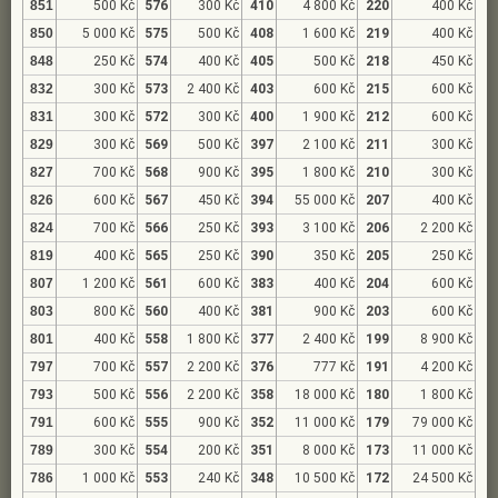
851
500 Kč
576
300 Kč
410
4 800 Kč
220
400 Kč
850
5 000 Kč
575
500 Kč
408
1 600 Kč
219
400 Kč
848
250 Kč
574
400 Kč
405
500 Kč
218
450 Kč
832
300 Kč
573
2 400 Kč
403
600 Kč
215
600 Kč
831
300 Kč
572
300 Kč
400
1 900 Kč
212
600 Kč
829
300 Kč
569
500 Kč
397
2 100 Kč
211
300 Kč
827
700 Kč
568
900 Kč
395
1 800 Kč
210
300 Kč
826
600 Kč
567
450 Kč
394
55 000 Kč
207
400 Kč
824
700 Kč
566
250 Kč
393
3 100 Kč
206
2 200 Kč
819
400 Kč
565
250 Kč
390
350 Kč
205
250 Kč
807
1 200 Kč
561
600 Kč
383
400 Kč
204
600 Kč
803
800 Kč
560
400 Kč
381
900 Kč
203
600 Kč
801
400 Kč
558
1 800 Kč
377
2 400 Kč
199
8 900 Kč
797
700 Kč
557
2 200 Kč
376
777 Kč
191
4 200 Kč
793
500 Kč
556
2 200 Kč
358
18 000 Kč
180
1 800 Kč
791
600 Kč
555
900 Kč
352
11 000 Kč
179
79 000 Kč
789
300 Kč
554
200 Kč
351
8 000 Kč
173
11 000 Kč
786
1 000 Kč
553
240 Kč
348
10 500 Kč
172
24 500 Kč