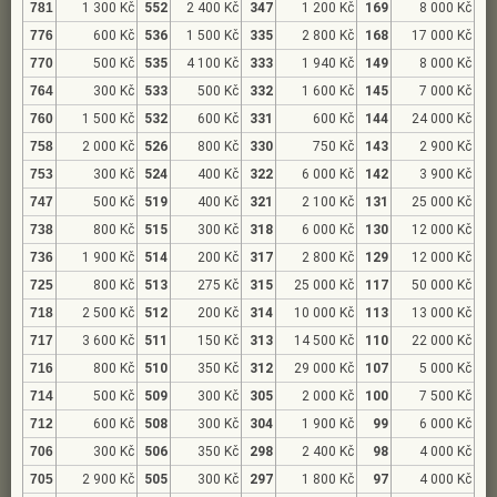
781
1 300 Kč
552
2 400 Kč
347
1 200 Kč
169
8 000 Kč
776
600 Kč
536
1 500 Kč
335
2 800 Kč
168
17 000 Kč
770
500 Kč
535
4 100 Kč
333
1 940 Kč
149
8 000 Kč
764
300 Kč
533
500 Kč
332
1 600 Kč
145
7 000 Kč
760
1 500 Kč
532
600 Kč
331
600 Kč
144
24 000 Kč
758
2 000 Kč
526
800 Kč
330
750 Kč
143
2 900 Kč
753
300 Kč
524
400 Kč
322
6 000 Kč
142
3 900 Kč
747
500 Kč
519
400 Kč
321
2 100 Kč
131
25 000 Kč
738
800 Kč
515
300 Kč
318
6 000 Kč
130
12 000 Kč
736
1 900 Kč
514
200 Kč
317
2 800 Kč
129
12 000 Kč
725
800 Kč
513
275 Kč
315
25 000 Kč
117
50 000 Kč
718
2 500 Kč
512
200 Kč
314
10 000 Kč
113
13 000 Kč
717
3 600 Kč
511
150 Kč
313
14 500 Kč
110
22 000 Kč
716
800 Kč
510
350 Kč
312
29 000 Kč
107
5 000 Kč
714
500 Kč
509
300 Kč
305
2 000 Kč
100
7 500 Kč
712
600 Kč
508
300 Kč
304
1 900 Kč
99
6 000 Kč
706
300 Kč
506
350 Kč
298
2 400 Kč
98
4 000 Kč
705
2 900 Kč
505
300 Kč
297
1 800 Kč
97
4 000 Kč