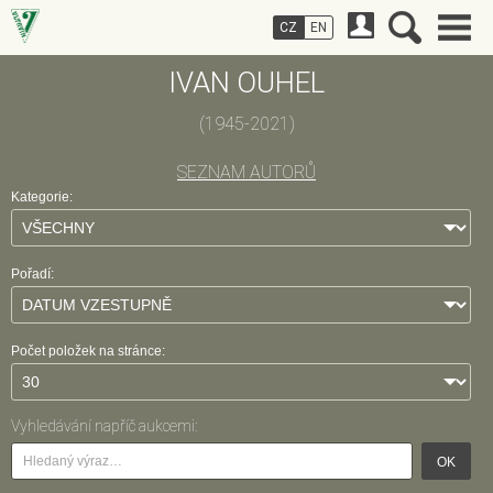
CZ
EN
IVAN OUHEL
(1945-2021)
SEZNAM AUTORŮ
Kategorie:
Pořadí:
Počet položek na stránce:
Vyhledávání napříč aukcemi:
OK