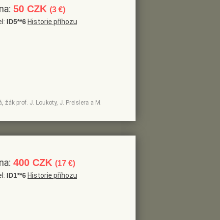
na:
50 CZK
(3 €)
el:
ID5**6
Historie příhozu
, žák prof. J. Loukoty, J. Preislera a M.
na:
400 CZK
(17 €)
el:
ID1**6
Historie příhozu