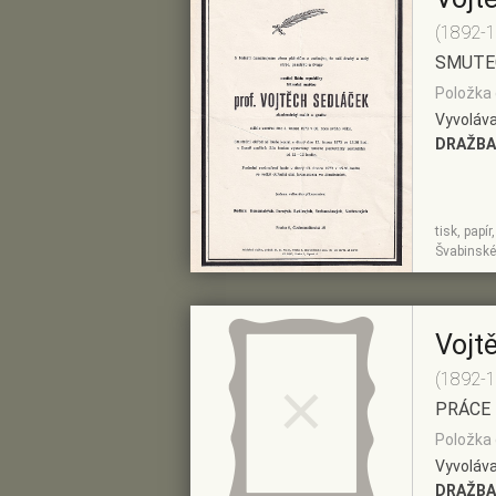
(1892-
SMUTE
Položka 
Vyvoláva
DRAŽBA
tisk, papí
ZOBRAZIT
PŘIDAT DO
Švabinské
DETAIL
PŘEDVÝBĚRU
Vojt
(1892-
PRÁCE 
Položka 
Vyvoláva
DRAŽBA