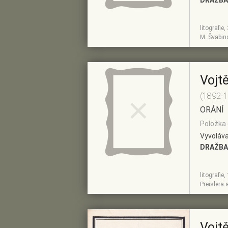
DRAŽBA
litografie
ZOBRAZIT
PŘIDAT DO
M. Švabin
DETAIL
PŘEDVÝBĚRU
Vojt
(1892-
ORÁNÍ
Položka 
Vyvoláva
DRAŽBA
litografie
ZOBRAZIT
PŘIDAT DO
Preislera
DETAIL
PŘEDVÝBĚRU
Vojt