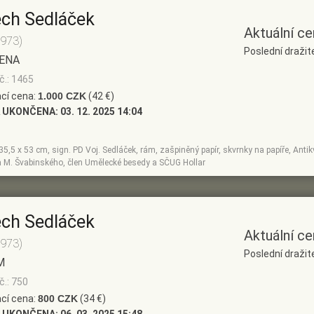
ěch Sedláček
Aktuální ce
1973)
Poslední dražit
SENA
č.: 1465
cí cena:
1.000 CZK
(42 €)
 UKONČENA:
03. 12. 2025 14:04
, 35,5 x 53 cm, sign. PD Voj. Sedláček, rám, zašpiněný papír, skvrnky na papíře, Antik
 a M. Švabinského, člen Umělecké besedy a SČUG Hollar
ěch Sedláček
Aktuální ce
1973)
Poslední dražit
M
č.: 750
cí cena:
800 CZK
(34 €)