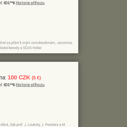
el:
ID1**6
Historie příhozu
srdešně za přání k mým osmdesátinám, Javornice,
mělecké besedy a SČUG Hollar
na:
100 CZK
(5 €)
el:
ID1**6
Historie příhozu
děná, žák prof. J. Loukoty, J. Preislera a M.