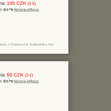
na:
100 CZK
(5 €)
el:
ID1**6
Historie příhozu
ukoty, J. Preislera a M. Švabinského, člen
na:
50 CZK
(3 €)
el:
ID1**6
Historie příhozu