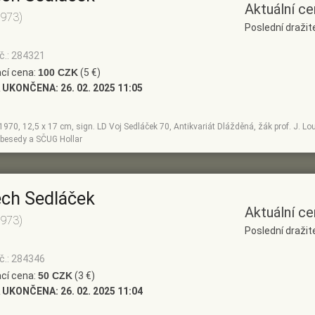
Aktuální ce
1973)
Poslední dražit
č.: 284321
cí cena:
100 CZK
(5 €)
 UKONČENA:
26. 02. 2025 11:05
, 1970, 12,5 x 17 cm, sign. LD Voj Sedláček 70, Antikvariát Dlážděná, žák prof. J. Lo
besedy a SČUG Hollar
ěch Sedláček
Aktuální ce
1973)
Poslední dražit
č.: 284346
cí cena:
50 CZK
(3 €)
 UKONČENA:
26. 02. 2025 11:04