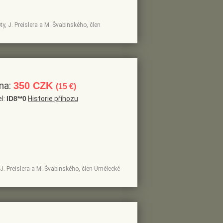
ty, J. Preislera a M. Švabinského, člen
na:
350 CZK
(15 €)
el:
ID8**0
Historie příhozu
, J. Preislera a M. Švabinského, člen Umělecké