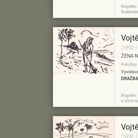
litografie
ZOBRAZIT
PŘIDAT DO
Švabinské
DETAIL
PŘEDVÝBĚRU
Vojt
(1892-
ŽENA N
Položka 
Vyvoláva
DRAŽBA
litografie
ZOBRAZIT
PŘIDAT DO
a SČUG Ho
DETAIL
PŘEDVÝBĚRU
Vojt
(1892-