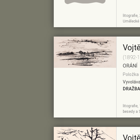
litografie
ZOBRAZIT
PŘIDAT DO
Umělecké 
DETAIL
PŘEDVÝBĚRU
Vojt
(1892-
ORÁNÍ
Položka 
Vyvoláva
DRAŽBA
litografie
ZOBRAZIT
PŘIDAT DO
besedy a 
DETAIL
PŘEDVÝBĚRU
Vojt