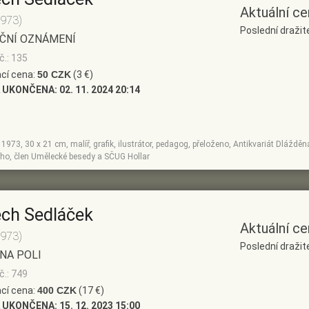
Aktuální ce
1973)
Poslední dražit
ČNÍ OZNÁMENÍ
č.: 135
cí cena:
50 CZK
(3 €)
 UKONČENA:
02. 11. 2024 20:14
r, 1973, 30 x 21 cm, malíř, grafik, ilustrátor, pedagog, přeloženo, Antikvariát Dlážděná
ho, člen Umělecké besedy a SČUG Hollar
ěch Sedláček
Aktuální ce
1973)
Poslední dražit
NA POLI
č.: 749
cí cena:
400 CZK
(17 €)
 UKONČENA:
15. 12. 2023 15:00