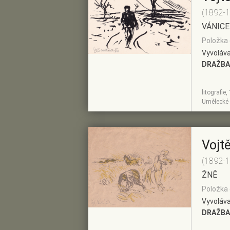
(1892-
VÁNICE
Položka 
Vyvoláva
DRAŽBA
litografie
ZOBRAZIT
PŘIDAT DO
Umělecké 
DETAIL
PŘEDVÝBĚRU
Vojt
(1892-
ŽNĚ
Položka 
Vyvoláva
DRAŽBA