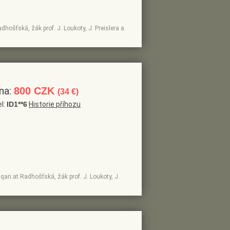
adhošťská, žák prof. J. Loukoty, J. Preislera a
na:
800 CZK
(34 €)
el:
ID1**6
Historie příhozu
iqari.at Radhošťská, žák prof. J. Loukoty, J.