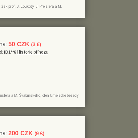
 žák prof. J. Loukoty, J. Preislera a M.
na:
50 CZK
(3 €)
el:
ID1**6
Historie příhozu
 Preislera a M. Švabinského, člen Umělecké besedy
na:
200 CZK
(9 €)