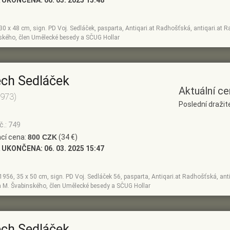
 UKONČENA:
06. 03. 2025 15:48
, 30 x 48 cm, sign. PD Voj. Sedláček, pasparta, Antiqari.at Radhošťská, antiqari.at R
ského, člen Umělecké besedy a SČUG Hollar
ěch Sedláček
Aktuální ce
1973)
Poslední dražit
č.: 749
cí cena:
800 CZK
(34 €)
 UKONČENA:
06. 03. 2025 15:47
, 1956, 35 x 50 cm, sign. PD Voj. Sedláček 56, pasparta, Antiqari.at Radhošťská, ant
 a M. Švabinského, člen Umělecké besedy a SČUG Hollar
ěch Sedláček