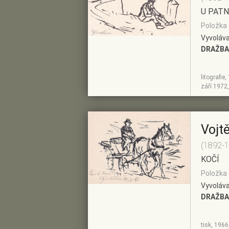
U PATN
Položka 
Vyvoláva
DRAŽBA
litografie
ZOBRAZIT
PŘIDAT DO
září 1972,
DETAIL
PŘEDVÝBĚRU
Vojt
(1892-
KOČÍ
Položka 
Vyvoláva
DRAŽBA
tisk, 1966
ZOBRAZIT
PŘIDAT DO