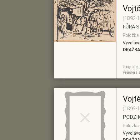
Vojt
(1892-
FŮRA 
Položka 
Vyvoláva
DRAŽBA
litografie
ZOBRAZIT
PŘIDAT DO
Preislera
DETAIL
PŘEDVÝBĚRU
Vojt
(1892-
PODZI
Položka 
Vyvoláva