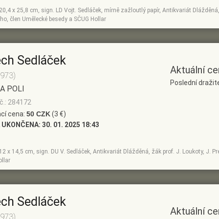
, 20,4 x 25,8 cm, sign. LD Vojt. Sedláček, mírně zažloutlý papír, Antikvariát Dlážděná,
ho, člen Umělecké besedy a SČUG Hollar
ěch Sedláček
Aktuální ce
1973)
Poslední dražit
A POLI
č.: 284172
cí cena:
50 CZK
(3 €)
 UKONČENA:
30. 01. 2025 18:43
, 12 x 14,5 cm, sign. DU V. Sedláček, Antikvariát Dlážděná, žák prof. J. Loukoty, J.
llar
ěch Sedláček
Aktuální ce
1973)