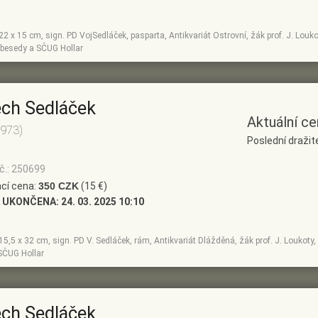
, 22 x 15 cm, sign. PD VojSedláček, pasparta, Antikvariát Ostrovní, žák prof. J. Louko
besedy a SČUG Hollar
ěch Sedláček
Aktuální ce
1973)
Poslední dražit
č.: 250699
cí cena:
350 CZK
(15 €)
 UKONČENA:
24. 03. 2025 10:10
, 15,5 x 32 cm, sign. PD V. Sedláček, rám, Antikvariát Dlážděná, žák prof. J. Loukoty
SČUG Hollar
ěch Sedláček