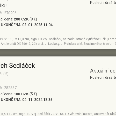
Poslední dražit
ÍKU
č.: 270206
cí cena:
200 CZK
(9 €)
 UKONČENA:
02. 01. 2025 11:04
, 1972, 11,3 x 16,3 cm, sign. LD Voj. Sedláček, na zadní straně vytištěno: Děkuji 
 Antikvariát Dlážděná, žák prof. J. Loukoty, J. Preislera a M. Švabinského, člen U
ěch Sedláček
Aktuální ce
1973)
Poslední dražit
č.: 282887
cí cena:
100 CZK
(5 €)
 UKONČENA:
04. 11. 2024 18:35
, 8,5 x 12 cm, sign. LD Voj. Sedláček 22/VI. 66, LD věnování autora, Antikvariát Dláž