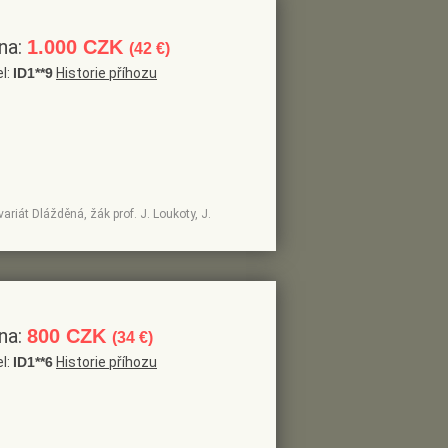
na:
1.000 CZK
(42 €)
el:
ID1**9
Historie příhozu
variát Dlážděná, žák prof. J. Loukoty, J.
na:
800 CZK
(34 €)
el:
ID1**6
Historie příhozu