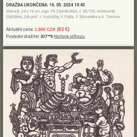
DRAŽBA UKONČENA:
16. 05. 2024 19:45
dřevoryt, 24 x 18 cm, sign. PD Zdeněk Mézl, č. 85/105, Antikvariát
Dlážděná, žák prof. J. Vodrážky, V. Pukla, V. Silovského a A. Tomova
(63 €)
Aktuální cena:
1.500 CZK
Poslední dražitel:
ID7**9
Historie příhozu