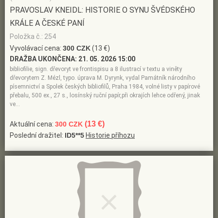
PRAVOSLAV KNEIDL: HISTORIE O SYNU ŠVÉDSKÉHO
KRÁLE A ČESKÉ PANÍ
Položka č.: 254
Vyvolávací cena:
300 CZK
(13 €)
DRAŽBA UKONČENA:
21. 05. 2026 15:00
bibliofilie, sign. dřevoryt ve frontispisu a 8 ilustrací v textu a viněty
dřevorytem Z. Mézl, typo. úprava M. Dyrynk, vydal Památník národního
písemnictví a Spolek českých bibliofilů, Praha 1984, volné listy v papírové
přebalu, 500 ex., 27 s., losínský ruční papír,při okrajích lehce odřený, jinak
ve…
(13 €)
Aktuální cena:
300 CZK
Poslední dražitel:
ID5**5
Historie příhozu