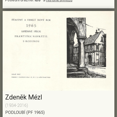
Poslední dražitel:
ID3**5
Historie příhozu
Zdeněk Mézl
(1934-2016)
PODLOUBÍ (PF 1965)