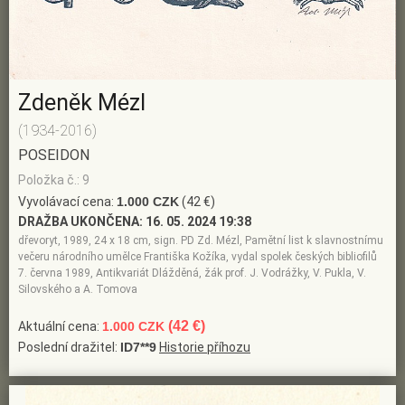
Zdeněk Mézl
(1934-2016)
POSEIDON
Položka č.: 9
Vyvolávací cena:
1.000 CZK
(42 €)
DRAŽBA UKONČENA:
16. 05. 2024 19:38
dřevoryt, 1989, 24 x 18 cm, sign. PD Zd. Mézl, Pamětní list k slavnostnímu
večeru národního umělce Františka Kožíka, vydal spolek českých bibliofilů
7. června 1989, Antikvariát Dlážděná, žák prof. J. Vodrážky, V. Pukla, V.
Silovského a A. Tomova
(42 €)
Aktuální cena:
1.000 CZK
Poslední dražitel:
ID7**9
Historie příhozu