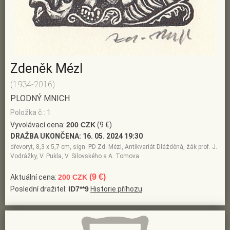
Zdeněk Mézl
(1934-2016)
PLODNÝ MNICH
Položka č.: 1
Vyvolávací cena:
200 CZK
(9 €)
DRAŽBA UKONČENA:
16. 05. 2024 19:30
dřevoryt, 8,3 x 5,7 cm, sign. PD Zd. Mézl, Antikvariát Dlážděná, žák prof. J.
Vodrážky, V. Pukla, V. Silovského a A. Tomova
(9 €)
Aktuální cena:
200 CZK
Poslední dražitel:
ID7**9
Historie příhozu