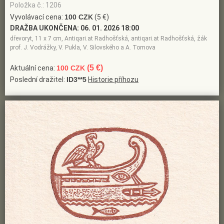
Položka č.: 1206
Vyvolávací cena:
100 CZK
(5 €)
DRAŽBA UKONČENA:
06. 01. 2026 18:00
dřevoryt, 11 x 7 cm, Antiqari.at Radhošťská, antiqari.at Radhošťská, žák
prof. J. Vodrážky, V. Pukla, V. Silovského a A. Tomova
(5 €)
Aktuální cena:
100 CZK
Poslední dražitel:
ID3**5
Historie příhozu