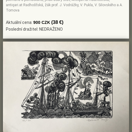
antiqari.at Radhošťská, žák prof. J. Vodrážky, V. Pukla, V. Silovského a A.
Tomova
(38 €)
Aktuální cena:
900 CZK
Poslední dražitel: NEDRAŽENO