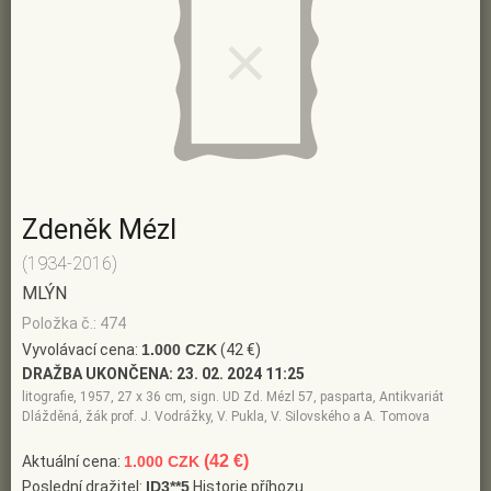
Zdeněk Mézl
(1934-2016)
MLÝN
Položka č.: 474
Vyvolávací cena:
1.000 CZK
(42 €)
DRAŽBA UKONČENA:
23. 02. 2024 11:25
litografie, 1957, 27 x 36 cm, sign. UD Zd. Mézl 57, pasparta, Antikvariát
Dlážděná, žák prof. J. Vodrážky, V. Pukla, V. Silovského a A. Tomova
(42 €)
Aktuální cena:
1.000 CZK
Poslední dražitel:
ID3**5
Historie příhozu