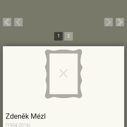
1
2
Zdeněk Mézl
(1934-2016)