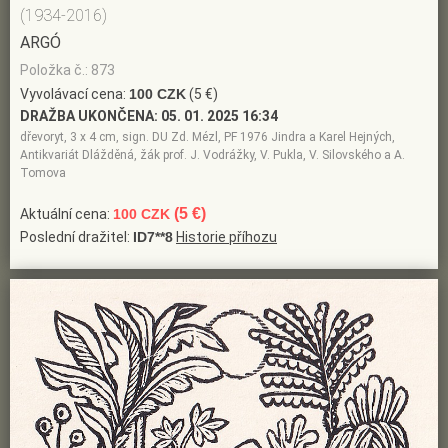
(1934-2016)
ARGÓ
Položka č.: 873
Vyvolávací cena:
100 CZK
(5 €)
DRAŽBA UKONČENA:
05. 01. 2025 16:34
dřevoryt, 3 x 4 cm, sign. DU Zd. Mézl, PF 1976 Jindra a Karel Hejných,
Antikvariát Dlážděná, žák prof. J. Vodrážky, V. Pukla, V. Silovského a A.
Tomova
(5 €)
Aktuální cena:
100 CZK
Poslední dražitel:
ID7**8
Historie příhozu