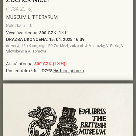
(1934-2016)
MUSEUM LITTERARUM
Položka č.: 10
Vyvolávací cena:
300 CZK
(13 €)
DRAŽBA UKONČENA:
15. 04. 2025 16:09
dřevoryt, 13 x 9 cm, sign. PD Zd. Mézl, žák prof. J. Vodrážky, V. Pukla, V.
Silovského a A. Tomova
(13 €)
Aktuální cena:
300 CZK
Poslední dražitel:
ID7**8
Historie příhozu