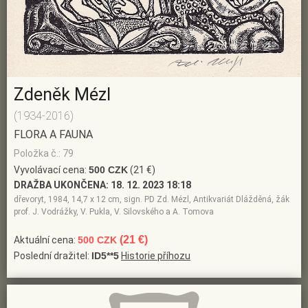
Zdeněk Mézl
(1934-2016)
FLORA A FAUNA
Položka č.: 79
Vyvolávací cena:
500 CZK
(21 €)
DRAŽBA UKONČENA:
18. 12. 2023 18:18
dřevoryt, 1984, 14,7 x 12 cm, sign. PD Zd. Mézl, Antikvariát Dlážděná, žák
prof. J. Vodrážky, V. Pukla, V. Silovského a A. Tomova
(21 €)
Aktuální cena:
500 CZK
Poslední dražitel:
ID5**5
Historie příhozu