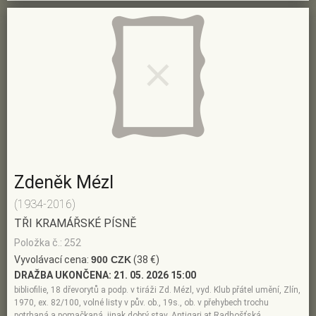
Zdeněk Mézl
(1934-2016)
TŘI KRAMÁŘSKÉ PÍSNĚ
Položka č.: 252
Vyvolávací cena:
900 CZK
(38 €)
DRAŽBA UKONČENA:
21. 05. 2026 15:00
bibliofilie, 18 dřevorytů a podp. v tiráži Zd. Mézl, vyd. Klub přátel umění, Zlín,
1970, ex. 82/100, volné listy v pův. ob., 19s., ob. v přehybech trochu
potrhaná a pomačkaná, jinak dobrý stav, Antiqari.at Radhošťská,