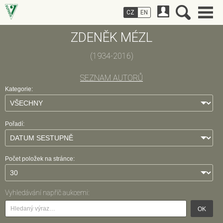
CZ
EN
ZDENĚK MÉZL
(1934-2016)
SEZNAM AUTORŮ
Kategorie:
Pořadí:
Počet položek na stránce:
Vyhledávání napříč aukcemi:
OK