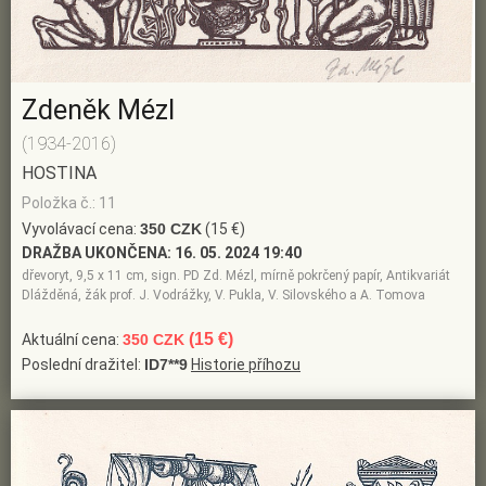
Zdeněk Mézl
(1934-2016)
HOSTINA
Položka č.: 11
Vyvolávací cena:
350 CZK
(15 €)
DRAŽBA UKONČENA:
16. 05. 2024 19:40
dřevoryt, 9,5 x 11 cm, sign. PD Zd. Mézl, mírně pokrčený papír, Antikvariát
Dlážděná, žák prof. J. Vodrážky, V. Pukla, V. Silovského a A. Tomova
(15 €)
Aktuální cena:
350 CZK
Poslední dražitel:
ID7**9
Historie příhozu