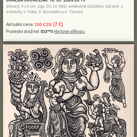
DRAŽBA UKONČENA:
16. 05. 2024 20:19
dřevoryt, 9 x 6 cm, sign. DU Zd. Mézl, Antikvariát Dlážděná, žák prof. J.
Vodrážky, V. Pukla, V. Silovského a A. Tomova
(7 €)
Aktuální cena:
150 CZK
Poslední dražitel:
ID3**5
Historie příhozu