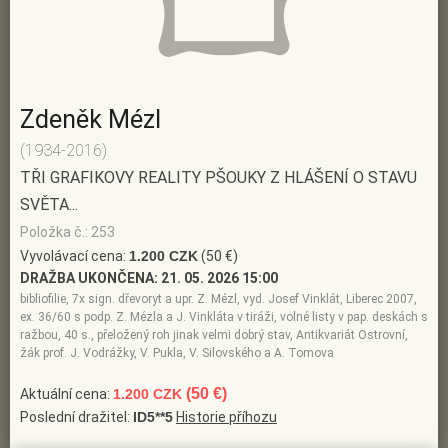
Zdeněk Mézl
(1934-2016)
TŘI GRAFIKOVY REALITY PŠOUKY Z HLÁŠENÍ O STAVU
SVĚTA...
Položka č.: 253
Vyvolávací cena:
1.200 CZK
(50 €)
DRAŽBA UKONČENA:
21. 05. 2026 15:00
bibliofilie, 7x sign. dřevoryt a upr. Z. Mézl, vyd. Josef Vinklát, Liberec 2007,
ex. 36/60 s podp. Z. Mézla a J. Vinkláta v tiráži, volné listy v pap. deskách s
ražbou, 40 s., přeložený roh jinak velmi dobrý stav, Antikvariát Ostrovní,
žák prof. J. Vodrážky, V. Pukla, V. Silovského a A. Tomova
(50 €)
Aktuální cena:
1.200 CZK
Poslední dražitel:
ID5**5
Historie příhozu