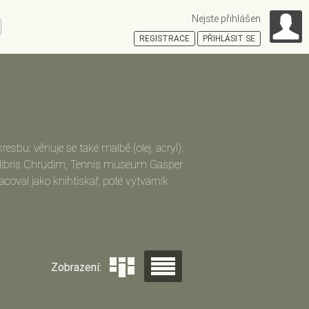
Nejste přihlášen
ní
REGISTRACE
PŘIHLÁSIT SE
HOŠŤSKÁ
esbu; věnuje se také malbě (olej, acryl);
 libris Chrudim, Tennis museum Gasper
racoval jako knihtiskař, poté výtvarník
uje výtvarné práci
(Slovník českých a
rava 1998)
Zobrazení: