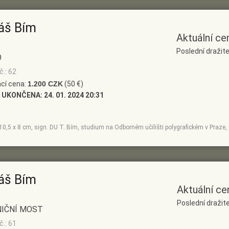
áš Bím
Aktuální ce
Poslední dražite
O
č.: 62
cí cena:
1.200 CZK
(50 €)
 UKONČENA:
24. 01. 2024 20:31
e, 10,5 x 8 cm, sign. DU T. Bím, studium na Odborném učilišti polygrafickém v Praz
áš Bím
Aktuální ce
Poslední dražite
NIČNÍ MOST
č.: 61