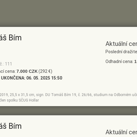
áš Bím
Aktuální ce
Poslední dražite
Odhadní cena:
1
č.: 111
cí cena:
7.000 CZK
(292 €)
 UKONČENA:
06. 05. 2025 15:50
e, 2019, 25,5 x 31,5 cm, sign. DU Tomáš Bím 19, č. 26/66, studium na Odborném uči
člen spolku SČUG Hollar
áš Bím
Aktuální ce