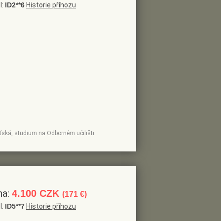
l:
ID2**6
Historie příhozu
ošťská, studium na Odborném učilišti
na:
4.100 CZK
(171 €)
l:
ID5**7
Historie příhozu