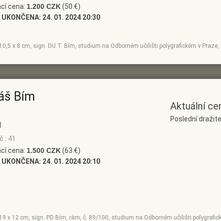
cí cena:
1.200 CZK
(50 €)
 UKONČENA:
24. 01. 2024 20:30
e, 10,5 x 8 cm, sign. DU T. Bím, studium na Odborném učilišti polygrafickém v Praz
áš Bím
Aktuální ce
Poslední dražite
N
č.: 41
cí cena:
1.500 CZK
(63 €)
 UKONČENA:
24. 01. 2024 20:10
, 19 x 12 cm, sign. PD Bím, rám, č. 89/100, studium na Odborném učilišti polygraf