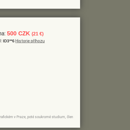
na:
500 CZK
(21 €)
l:
ID3**6
Historie příhozu
ygrafickém v Praze, poté soukromé studium, člen