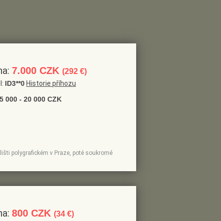
na:
7.000 CZK
(292 €)
l:
ID3**0
Historie příhozu
5 000 - 20 000 CZK
lišti polygrafickém v Praze, poté soukromé
na:
800 CZK
(34 €)