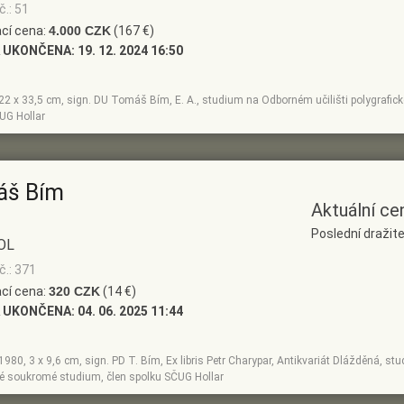
č.: 51
cí cena:
4.000 CZK
(167 €)
 UKONČENA:
19. 12. 2024 16:50
, 22 x 33,5 cm, sign. DU Tomáš Bím, E. A., studium na Odborném učilišti polygrafi
UG Hollar
áš Bím
Aktuální ce
Poslední dražite
OL
č.: 371
cí cena:
320 CZK
(14 €)
 UKONČENA:
04. 06. 2025 11:44
, 1980, 3 x 9,6 cm, sign. PD T. Bím, Ex libris Petr Charypar, Antikvariát Dlážděná, 
té soukromé studium, člen spolku SČUG Hollar