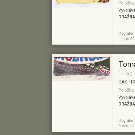
Položka 
Vyvoláva
DRAŽBA
litografie
ZOBRAZIT
PŘIDAT DO
spolku SČ
DETAIL
PŘEDVÝBĚRU
Tom
(1946)
CASTR
Položka 
Vyvoláva
DRAŽBA
litografie
ZOBRAZIT
PŘIDAT DO
Praze, po
DETAIL
PŘEDVÝBĚRU