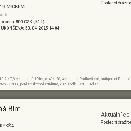
Poslední dražite
Y S MÍČKEM
.: 5
cí cena:
800 CZK
(34 €)
 UKONČENA:
30. 04. 2025 14:04
, 13,2 x 7,8 cm, sign. DU Bím, č. 43/120, Antiqari.at Radhošťská, antiqari.at Radh
ckém v Praze, poté soukromé studium, člen spolku SČUG Hollar
áš Bím
Aktuální ce
Poslední dražite
 RYKŠA