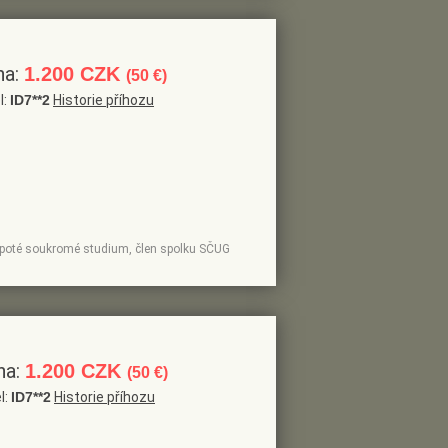
na:
1.200 CZK
(50 €)
l:
ID7**2
Historie příhozu
e, poté soukromé studium, člen spolku SČUG
na:
1.200 CZK
(50 €)
l:
ID7**2
Historie příhozu