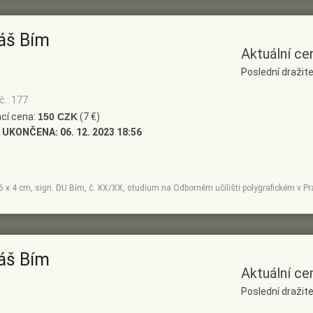
áš Bím
Aktuální ce
Poslední dražite
č.: 177
cí cena:
150 CZK
(7 €)
 UKONČENA:
06. 12. 2023 18:56
e, 6 x 4 cm, sign. DU Bím, č. XX/XX, studium na Odborném učilišti polygrafickém v 
áš Bím
Aktuální ce
Poslední dražite