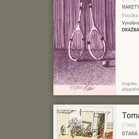
RAKET
Položka č
Vyvoláva
DRAŽBA
litografie
ZOBRAZIT
PŘIDAT DO
polygrafi
DETAIL
PŘEDVÝBĚRU
Tom
(1946)
STARÁ