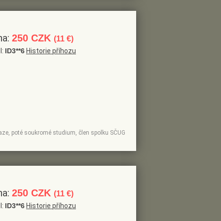
na:
250 CZK
(11 €)
l:
ID3**6
Historie příhozu
Praze, poté soukromé studium, člen spolku SČUG
na:
250 CZK
(11 €)
l:
ID3**6
Historie příhozu