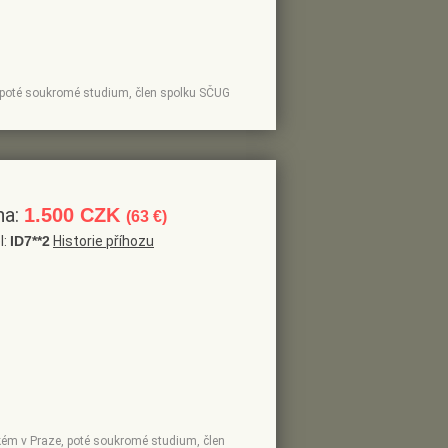
e, poté soukromé studium, člen spolku SČUG
na:
1.500 CZK
(63 €)
l:
ID7**2
Historie příhozu
ickém v Praze, poté soukromé studium, člen