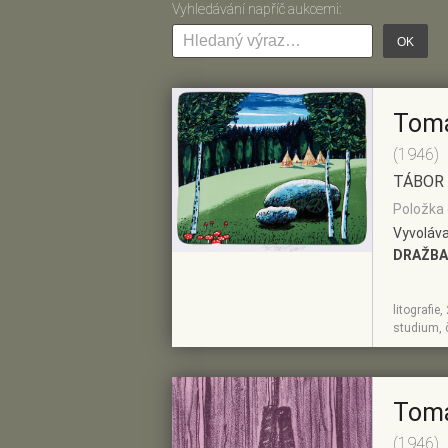
Vyhledávání napříč aukcemi:
OK
Tom
(1946)
TÁBOR
Položka 
Vyvoláva
DRAŽBA
litografi
ZOBRAZIT
PŘIDAT DO
studium, 
DETAIL
PŘEDVÝBĚRU
Tom
(1946)