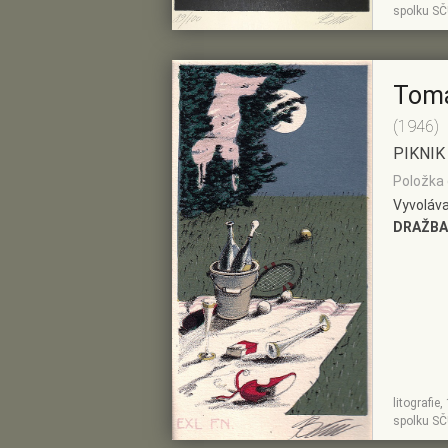
spolku SČ
DETAIL
PŘEDVÝBĚRU
Tom
(1946)
PIKNIK
Položka 
Vyvoláva
DRAŽBA
litografie
ZOBRAZIT
PŘIDAT DO
spolku SČ
DETAIL
PŘEDVÝBĚRU