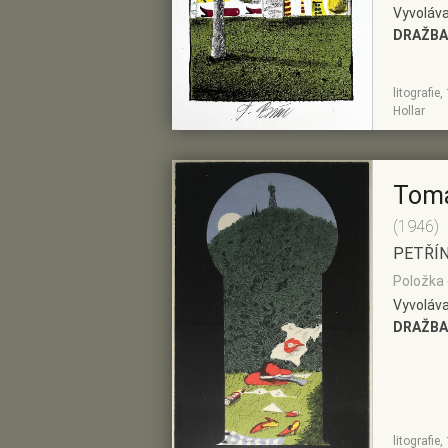
Vyvoláva
DRAŽBA
litografi
ZOBRAZIT
PŘIDAT DO
Hollar
DETAIL
PŘEDVÝBĚRU
Tom
(1946)
PETŘÍ
Položka 
Vyvoláva
DRAŽBA
litografie
ZOBRAZIT
PŘIDAT DO