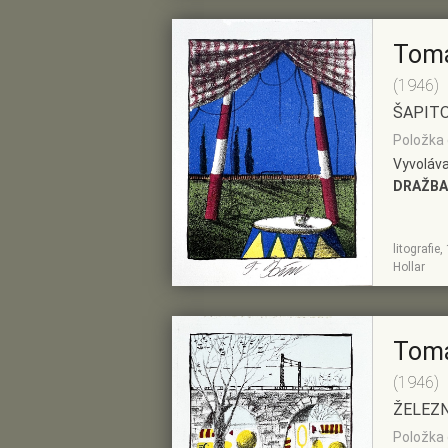
Tom
(1946)
ŠAPIT
Položka 
Vyvoláva
DRAŽBA
litografi
ZOBRAZIT
PŘIDAT DO
Hollar
DETAIL
PŘEDVÝBĚRU
Tom
(1946)
ŽELEZ
Položka 