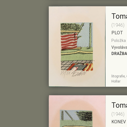
Tom
(1946)
PLOT
Položka 
Vyvoláva
DRAŽBA
litografi
ZOBRAZIT
PŘIDAT DO
Hollar
DETAIL
PŘEDVÝBĚRU
Tom
(1946)
KONEV