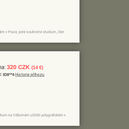
ckém v Praze, poté soukromé studium, člen
na:
320 CZK
(14 €)
l:
ID8**4
Historie příhozu
studium na Odborném učilišti polygrafickém v