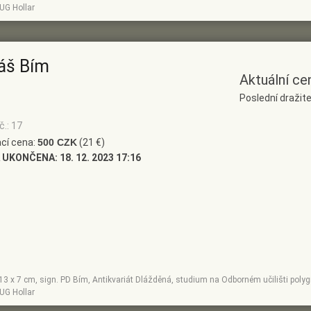
UG Hollar
áš Bím
Aktuální ce
Poslední dražite
č.: 17
cí cena:
500 CZK
(21 €)
 UKONČENA:
18. 12. 2023 17:16
, 13 x 7 cm, sign. PD Bím, Antikvariát Dlážděná, studium na Odborném učilišti pol
UG Hollar