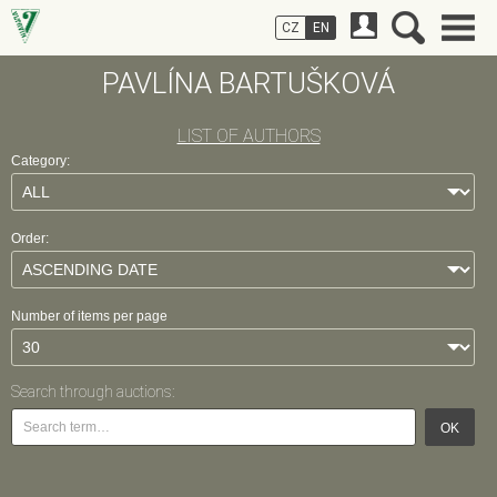
CZ
EN
PAVLÍNA BARTUŠKOVÁ
LIST OF AUTHORS
Category:
Order:
Number of items per page
Search through auctions:
OK