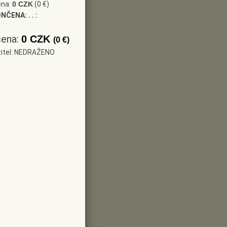
ena:
0 CZK
(0 €)
ONČENA:
. . :
cena:
0 CZK
(0 €)
žitel: NEDRAŽENO