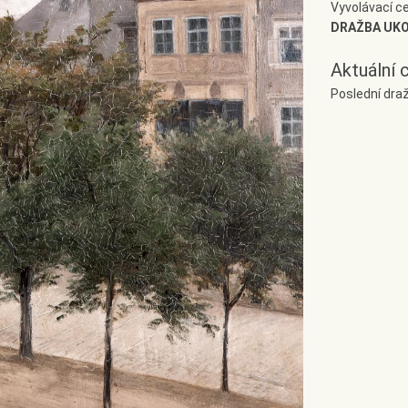
Vyvolávací c
DRAŽBA UK
Aktuální 
Poslední dra