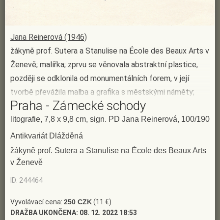
Jana Reinerová (1946)
žákyně prof. Sutera a Stanulise na École des Beaux Arts v
Ženevě; malířka; zprvu se věnovala abstraktní plastice,
později se odklonila od monumentálních forem, v její
tvorbě převážila malba a grafika s městskými náměty;
Praha - Zámecké schody
zajímá ji architektura, genius loci jednotlivých měst, která
zachycuje (Praha, Paříž, Vídeň, Ženeva, Salcburk,
litografie, 7,8 x 9,8 cm, sign. PD Jana Reinerová, 100/190
Vodňany); sepětí architektury a jihočeské přírody ji
Antikvariát Dlážděná
obohatilo o krajinářské zkušenosti; vedle městských
žákyně prof. Sutera a Stanulise na École des Beaux Arts
motivů nachází často inspiraci v hudbě; byla zastoupena
v Ženevě
na kolektivních výstavách (např. 1988 - Salon pražských
ID: 244464
výtvarných umělců)
(Slovník českých a slovenských
výtvarných umělců 1950 - 2003, Výtvarné centrum Chagall
Vyvolávací cena:
250 CZK
(11 €)
DRAŽBA UKONČENA:
08. 12. 2022 18:53
Ostrava 2003)