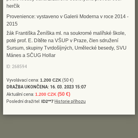
herčík
Provenience: vystaveno v Galerii Moderna v roce 2014 -
2015
žák Františka Ženíška ml. na soukromé malířské škole,
poté prof. E. Dítěte na VŠUP v Praze, člen sdružení
Sursum, skupiny Tvrdošíjných, Umělecké besedy, SVU
Mánes a SČUG Hollar
ID: 268594
Vyvolávací cena:
1.200 CZK
(50 €)
DRAŽBA UKONČENA:
16. 03. 2023 15:07
(50 €)
Aktuální cena:
1.200 CZK
Poslední dražitel:
ID2**7
Historie příhozu