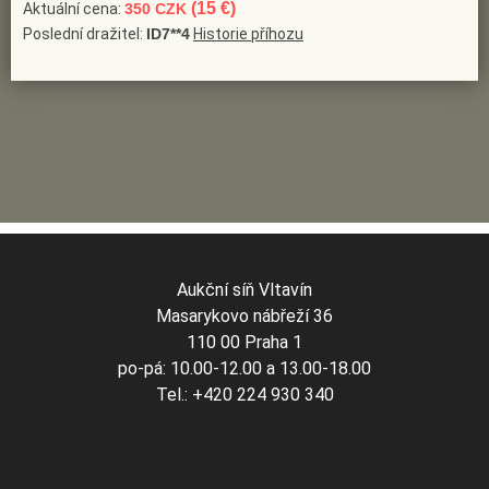
(15 €)
Aktuální cena:
350 CZK
Poslední dražitel:
ID7**4
Historie příhozu
Aukční síň Vltavín
Masarykovo nábřeží 36
110 00 Praha 1
po-pá: 10.00-12.00 a 13.00-18.00
Tel.: +420 224 930 340