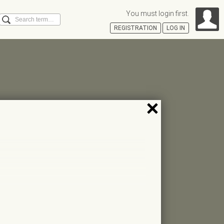
You must login first.
Search
REGISTRATION
LOG IN
Á