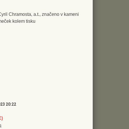
 Cyril Chramosta, a.t., značeno v kameni
meček kolem tisku
023 20:22
€)
s