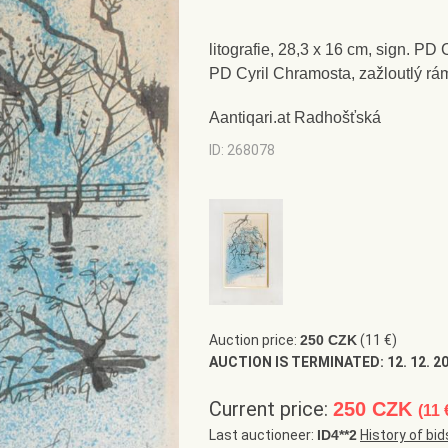
litografie, 28,3 x 16 cm, sign. PD
PD Cyril Chramosta, zažloutlý rá
Aantiqari.at Radhošťská
ID: 268078
Auction price:
250 CZK
(11 €)
AUCTION IS TERMINATED:
12. 12. 2
Current price:
250 CZK
(11 
Last auctioneer:
ID4**2
History of bid